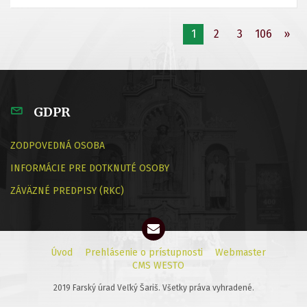
1
2
3
106
»
GDPR
ZODPOVEDNÁ OSOBA
INFORMÁCIE PRE DOTKNUTÉ OSOBY
ZÁVÄZNÉ PREDPISY (RKC)
Úvod
Prehlásenie o prístupnosti
Webmaster
CMS WESTO
2019 Farský úrad Veľký Šariš. Všetky práva vyhradené.