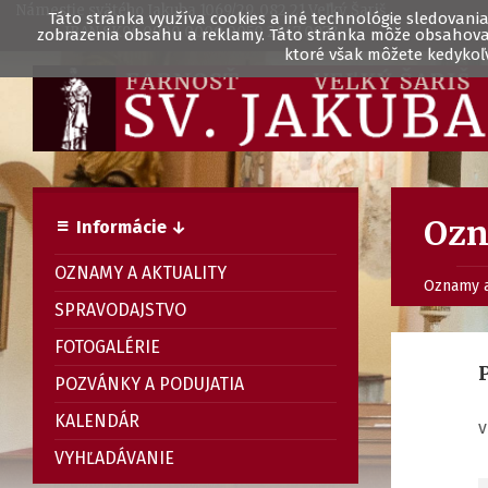
Námestie svätého Jakuba 1069/29, 082 21 Veľký Šariš
Táto stránka využíva cookies a iné technológie sledovania 
IBAN SK96 0900 0000 0050 2947 0973
zobrazenia obsahu a reklamy. Táto stránka môže obsahovať 
ktoré však môžete kedykoľv
Ozn
Informácie ↓
OZNAMY A AKTUALITY
Oznamy a
SPRAVODAJSTVO
FOTOGALÉRIE
P
POZVÁNKY A PODUJATIA
KALENDÁR
v
VYHĽADÁVANIE