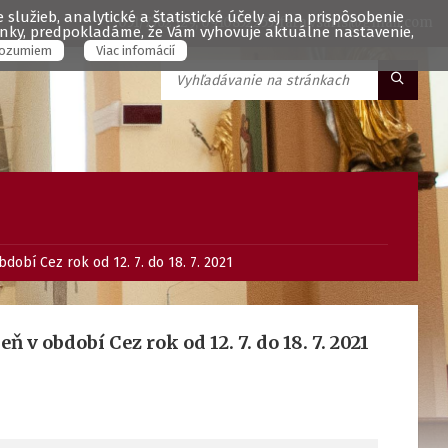
služieb, analytické a štatistické účely aj na prispôsobenie
051/7762329, 0910852255, fara.vsaris@gmail.com
ránky, predpokladáme, že Vám vyhovuje aktuálne nastavenie,
ozumiem
Viac infomácií
dobí Cez rok od 12. 7. do 18. 7. 2021
 v období Cez rok od 12. 7. do 18. 7. 2021