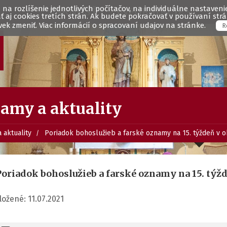
na rozlíšenie jednotlivých počítačov, na individuálne nastavenie 
FARNOSŤ
INFORMÁCIE
aj cookies tretích strán. Ak budete pokračovať v používaní st
ek zmeniť. Viac informácií o spracovaní udajov na stránke.
R
amy a aktuality
 aktuality
Poriadok bohoslužieb a farské oznamy na 15. týždeň v ob
oriadok bohoslužieb a farské oznamy na 15. týždeň
ložené: 11.07.2021