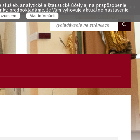
služieb, analytické a štatistické účely aj na prispôsobenie
051/7762329, 0910852255, fara.vsaris@gmail.com
ránky, predpokladáme, že Vám vyhovuje aktuálne nastavenie,
ozumiem
Viac infomácií