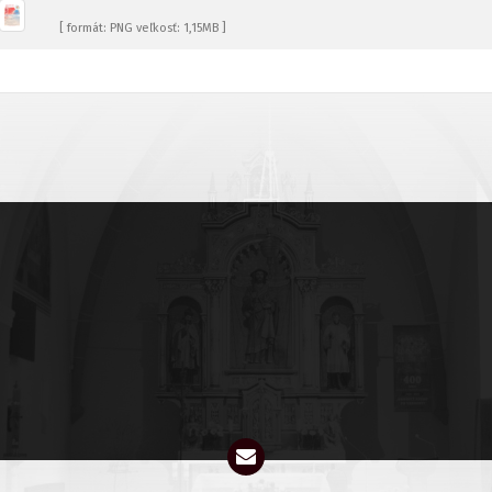
[ formát: PNG veľkosť: 1,15MB ]