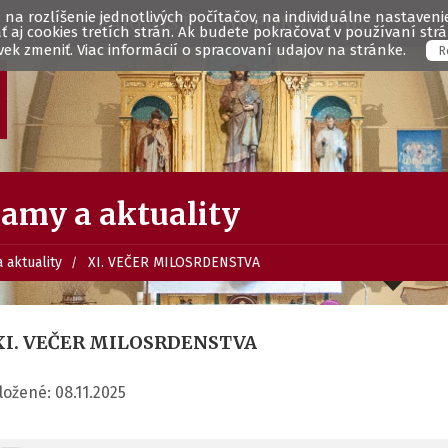
na rozlíšenie jednotlivých počítačov, na individuálne nastavenie 
FARNOSŤ
INFORMÁCIE
aj cookies tretích strán. Ak budete pokračovať v používaní st
ek zmeniť. Viac informácií o spracovaní udajov na stránke.
R
amy a aktuality
 aktuality
XI. VEČER MILOSRDENSTVA
XI. VEČER MILOSRDENSTVA
ložené: 08.11.2025