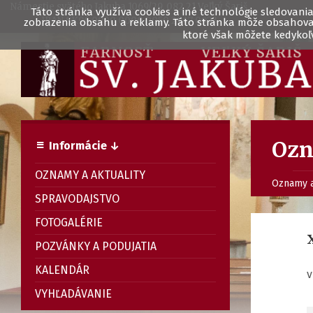
Námestie svätého Jakuba 1069/29, 082 21 Veľký Šariš
Táto stránka využíva cookies a iné technológie sledovania 
IBAN SK96 0900 0000 0050 2947 0973
zobrazenia obsahu a reklamy. Táto stránka môže obsahovať 
ktoré však môžete kedykoľv
Ozn
Informácie ↓
OZNAMY A AKTUALITY
Oznamy a
SPRAVODAJSTVO
FOTOGALÉRIE
POZVÁNKY A PODUJATIA
KALENDÁR
v
VYHĽADÁVANIE