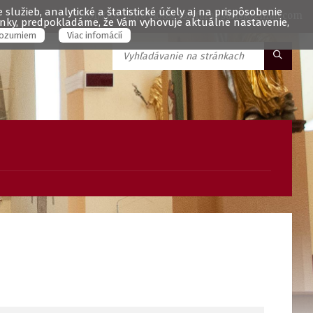
služieb, analytické a štatistické účely aj na prispôsobenie
051/7762329, 0910852255, fara.vsaris@gmail.com
ránky, predpokladáme, že Vám vyhovuje aktuálne nastavenie,
ozumiem
Viac infomácií