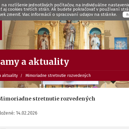
na rozlíšenie jednotlivých počítačov, na individuálne nastavenie 
FARNOSŤ
INFORMÁCIE
aj cookies tretích strán. Ak budete pokračovať v používaní st
ek zmeniť. Viac informácií o spracovaní udajov na stránke.
R
amy a aktuality
 aktuality
Mimoriadne stretnutie rozvedených
Mimoriadne stretnutie rozvedených
ložené: 14.02.2026