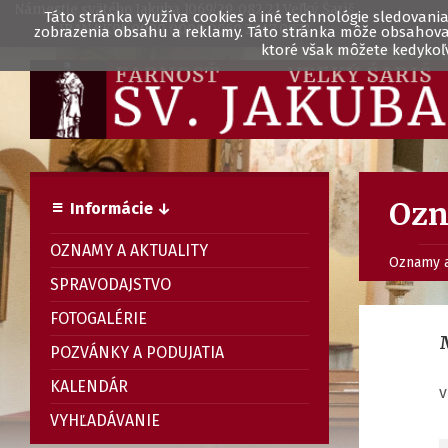
Námestie svätého Jakuba 1069/29, 082 21 Veľký Šariš
Táto stránka využíva cookies a iné technológie sledovania 
IBAN SK96 0900 0000 0050 2947 0973
zobrazenia obsahu a reklamy. Táto stránka môže obsahovať 
ktoré však môžete kedykoľv
Ozn
Informácie ↓
OZNAMY A AKTUALITY
Oznamy a
SPRAVODAJSTVO
FOTOGALÉRIE
POZVÁNKY A PODUJATIA
KALENDÁR
v
VYHĽADÁVANIE