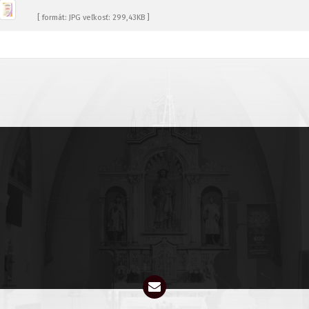
[ formát: JPG veľkosť: 299,43KB ]